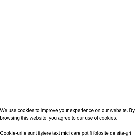
Accesorii
Tractari auto
INFORMATII UTILE
Politica de cookie
Politica de confidentialitate
Termeni si conditii
We use cookies to improve your experience on our website. By
browsing this website, you agree to our use of cookies.
Accept
Cookie-urile sunt fișiere text mici care pot fi folosite de site-uri