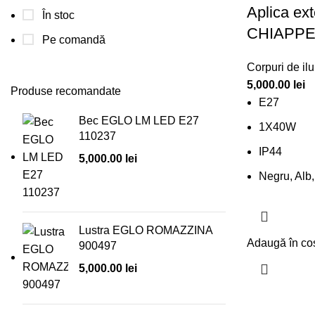
Aplica ex
În stoc
CHIAPPE
Pe comandă
Corpuri de ilu
5,000.00
lei
Produse recomandate
E27
Bec EGLO LM LED E27
1X40W
110237
IP44
5,000.00
lei
Negru, Alb
Lustra EGLO ROMAZZINA
Adaugă în co
900497
5,000.00
lei