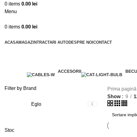
0
items
0.00
lei
Menu
0
items
0.00
lei
Toate categoriile
ACASA
MAGAZIN
TRACTARI AUTO
DESPRE NOI
CONTACT
ACCESORII
BECU
3 Products
6 Pro
Filter by Brand
Prima pagin
Show
9
1
Eglo
1
Stoc