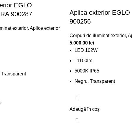
terior EGLO
Aplica exterior EGL
RA 900287
900256
minat exterior
,
Aplice exterior
Corpuri de iluminat exterior
,
Ap
5,000.00
lei
LED 102W
11100lm
5000K IP65
, Transparent
Negru, Transparent
ș
Adaugă în coș