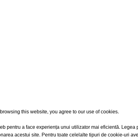
Becuri
paraturi
Accesorii
 comanda
Tractari auto
rowsing this website, you agree to our use of cookies.
ri web pentru a face experiența unui utilizator mai eficientă. Leg
rea acestui site. Pentru toate celelalte tipuri de cookie-uri ave