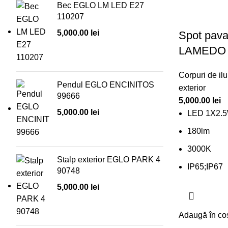
Bec EGLO LM LED E27
110207
5,000.00
lei
Spot pava
LAMEDO 
Corpuri de ilu
Pendul EGLO ENCINITOS
exterior
99666
5,000.00
lei
5,000.00
lei
LED 1X2.
180lm
3000K
Stalp exterior EGLO PARK 4
IP65;IP67
90748
5,000.00
lei
Adaugă în co