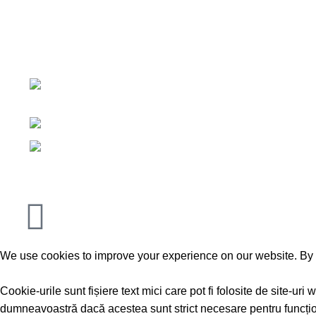
luminat pentru interior si exterior,
precum si diverse becuri si accesorii.
Magazin
Deasemenea oferim servicii de tractari
Cos de cum
auto si utilaje.
Finalizare
Strada Universității 28A,
Contact
Suceava
Telefon: 0744 350 851
Email:
elsarova@gmail.com
We use cookies to improve your experience on our website. By b
Accept
Cookie-urile sunt fișiere text mici care pot fi folosite de site-u
dumneavoastră dacă acestea sunt strict necesare pentru funcționa