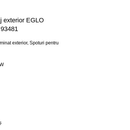
j exterior EGLO
93481
minat exterior
,
Spoturi pentru
5W
ș