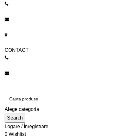
0744 350 851
ELSAROVA@GMAIL.COM
STRADA UNIVERSITATII 28A, SUCEAVA
CONTACT
0744 350 851
elsarova@gmail.com
Alege categoria
Search
Logare / Înregistrare
0
Wishlist