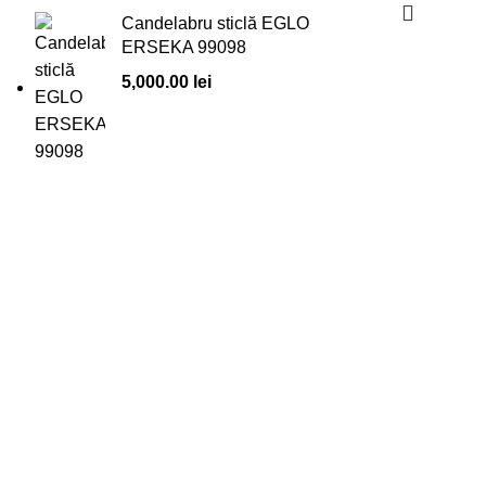
Candelabru sticlă EGLO
ERSEKA 99098
5,000.00
lei