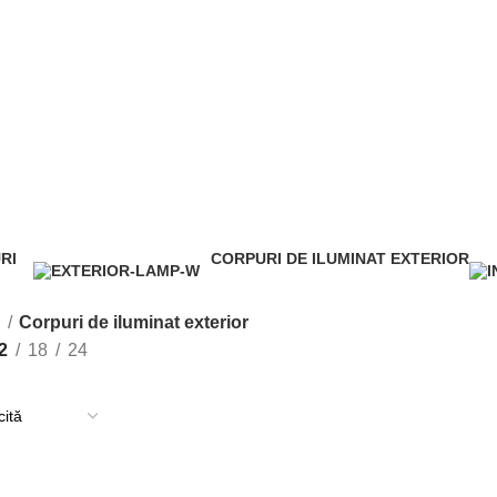
Corpuri de iluminat exterior
RI
CORPURI DE ILUMINAT EXTERIOR
ducts
4 Products
ă
Corpuri de iluminat exterior
2
18
24