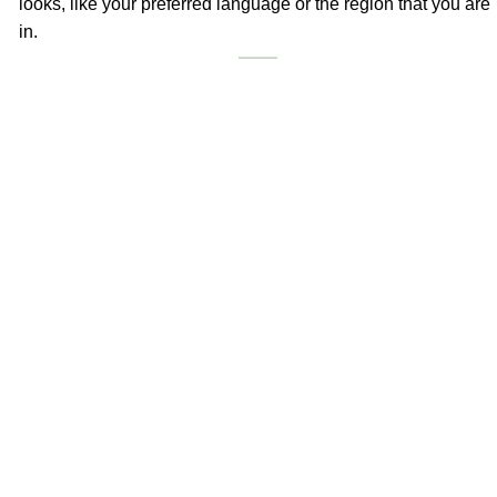
looks, like your preferred language or the region that you are
in.
Unclassified
Unclassified
Unclassified cookies are cookies that we are in the process
of classifying, together with the providers of individual
cookies.
Decline
Accept All
Save And Accept
Shop
Filters
0
Wishlist
0
items
Cart
Contul meu