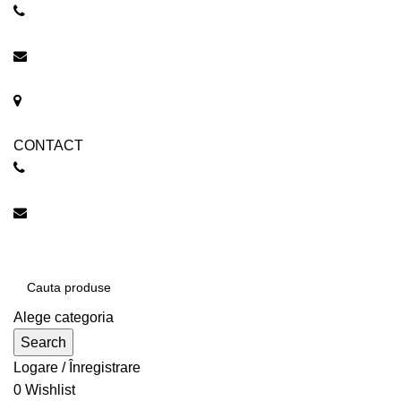
0744 350 851
ELSAROVA@GMAIL.COM
STRADA UNIVERSITATII 28A, SUCEAVA
CONTACT
0744 350 851
elsarova@gmail.com
Alege categoria
Search
Logare / Înregistrare
0
Wishlist